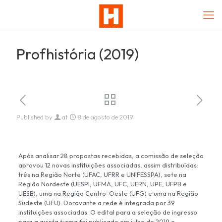
Profhistória (2019)
Published by
at
8 de agosto de 2019
Após analisar 28 propostas recebidas, a comissão de seleção
aprovou 12 novas instituições associadas, assim distribuídas:
três na Região Norte (UFAC, UFRR e UNIFESSPA), sete na
Região Nordeste (UESPI, UFMA, UFC, UERN, UPE, UFPB e
UESB), uma na Região Centro-Oeste (UFG) e uma na Região
Sudeste (UFU). Doravante a rede é integrada por 39
instituições associadas. O edital para a seleção de ingresso
para a quinta turma foi publicado em julho de 2019 e